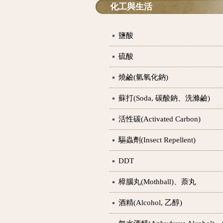
化工與生活
鹽酸
硫酸
燒鹼(氫氧化鈉)
蘇打(Soda, 碳酸鈉、洗滌鹼)
活性碳(Activated Carbon)
驅蟲劑(Insect Repellent)
DDT
樟腦丸(Mothball)、萘丸
酒精(Alcohol, 乙醇)