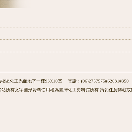
校區化工系館地下一樓93X10室 電話：(06)2757575#62681#3
網站所有文字圖形資料使用權為臺灣化工史料館所有 請勿任意轉載或