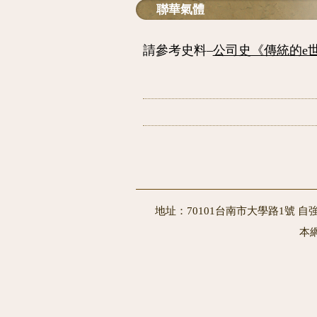
聯華氣體
請參考史料–
公司史《傳統的e
地址：70101台南市大學路1號 自強
本