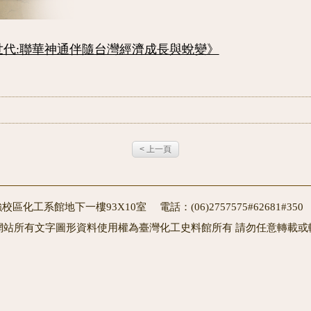
世代:聯華神通伴隨台灣經濟成長與蛻變》
< 上一頁
校區化工系館地下一樓93X10室 電話：(06)2757575#62681#3
網站所有文字圖形資料使用權為臺灣化工史料館所有 請勿任意轉載或