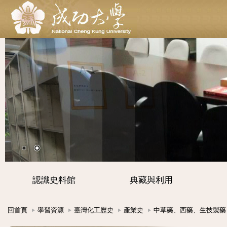
認識史料館
典藏與利用
回首頁
學習資源
臺灣化工歷史
產業史
中草藥、西藥、生技製藥