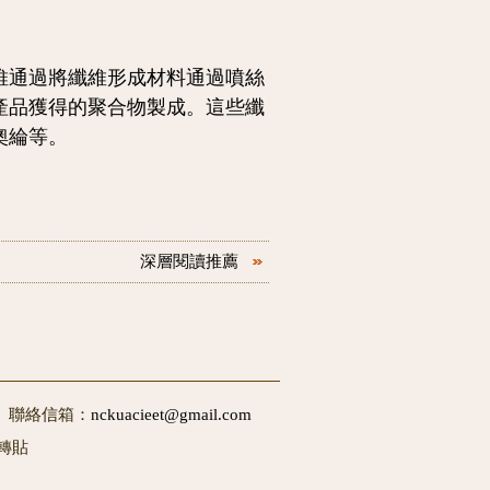
維通過將纖維形成材料通過噴絲
產品獲得的聚合物製成。這些纖
奧綸等。
深層閱讀推薦
50 聯絡信箱：
nckuacieet@gmail.com
轉貼