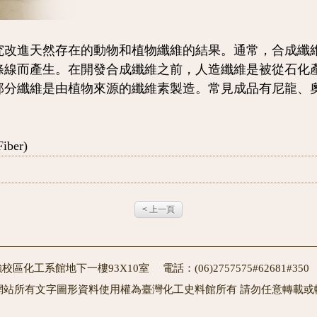
究改進天然存在的動物和植物纖維的結果。通常，合成纖
條線而產生。在開發合成纖維之前，人造纖維是被從石化
部分纖維是由植物來源的纖維素製造。常見成品有尼龍、
Fiber)
< 上一頁
校區化工系館地下一樓93X10室 電話：(06)2757575#62681#3
網站所有文字圖形資料使用權為臺灣化工史料館所有 請勿任意轉載或