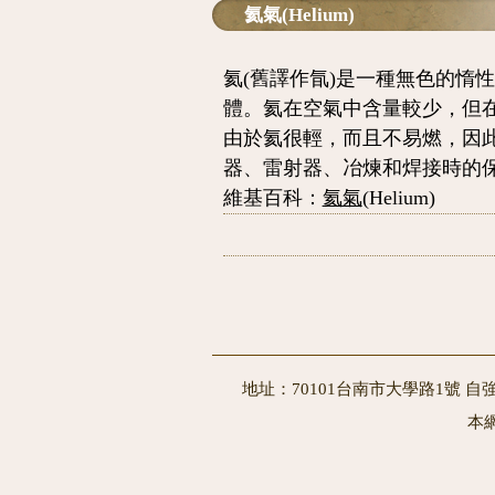
氦氣(Helium)
氦(舊譯作氜)是一種無色的惰
體。氦在空氣中含量較少，但在
由於氦很輕，而且不易燃，因
器、雷射器、冶煉和焊接時的
維基百科：
氦氣
(Helium)
地址：70101台南市大學路1號 自強
本