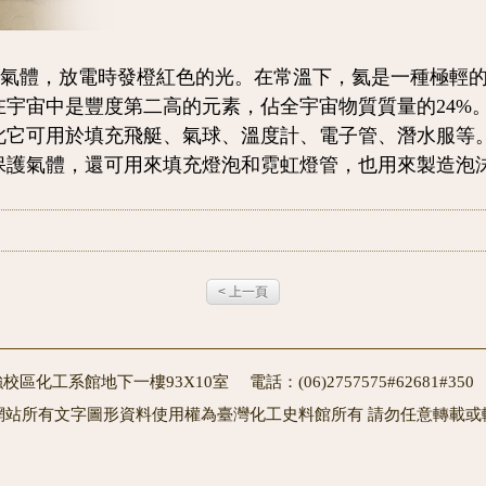
性氣體，放電時發橙紅色的光。在常溫下，氦是一種極輕
宇宙中是豐度第二高的元素，佔全宇宙物質質量的24%
此它可用於填充飛艇、氣球、溫度計、電子管、潛水服等
保護氣體，還可用來填充燈泡和霓虹燈管，也用來製造泡
< 上一頁
校區化工系館地下一樓93X10室 電話：(06)2757575#62681#3
網站所有文字圖形資料使用權為臺灣化工史料館所有 請勿任意轉載或