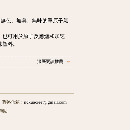
的無色、無臭、無味的單原子氣
。
。也可用於原子反應爐和加速
沫塑料。
深層閱讀推薦
50 聯絡信箱：
nckuacieet@gmail.com
轉貼