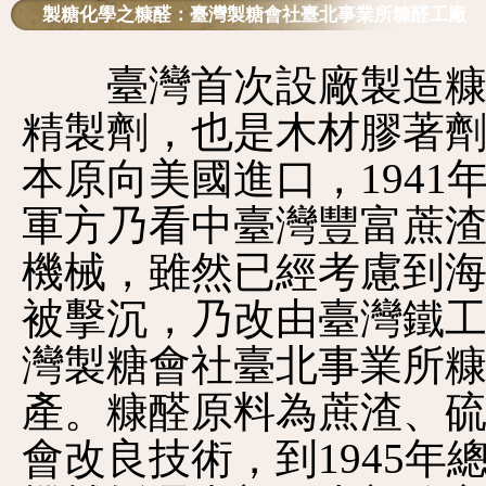
製糖化學之糠醛：臺灣製糖會社臺北事業所糠醛工廠
臺灣首次設廠製造糠醛
精製劑，也是木材膠著
本原向美國進口，194
軍方乃看中臺灣豐富蔗
機械，雖然已經考慮到
被擊沉，乃改由臺灣鐵
灣製糖會社臺北事業所糠醛
產。糠醛原料為蔗渣、
會改良技術，到1945年