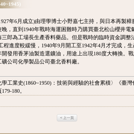
~1945)
27年6月成立)由理學博士小野嘉七主持，與日本再製
晚，直到1940年戰時海運困難時乃購買臺北松山櫻井電氣
藤三郎為工場長生產香料藥品。
但是戰時的臨時資金調整法
工程進度較緩慢，1940年9月開工至1942年4月才完成
3年開發用香茅油製造選鑛油，用途上出現180度大轉換。
工礦公司化學製品公司臺北香料廠。
學工業史(1860~1950)：技術與經驗的社會累積〉《
79-180。
< 上一頁