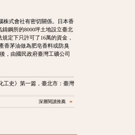
樟腦株式會社有密切關係。日本香
鑄鋼所的8000坪土地設立臺北
規定下只許可了16萬的資金，
，生產香茅油做為肥皂香料或防臭
戰後，由國民政府臺灣工礦公司
臺灣化工史》第一篇，臺北市：臺灣
深層閱讀推薦