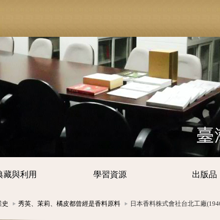
典藏與利用
學習資源
出版品
業史
秀英、茉莉、橘皮都曾經是香料原料
日本香料株式會社台北工廠(1940~