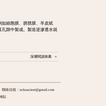
如細胞膜、膀胱膜、羊皮紙
其孔隙中製成。製造逆滲透水就
深層閱讀推薦
50 聯絡信箱：
nckuacieet@gmail.com
轉貼