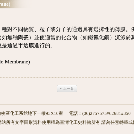
ane)
對不同物質、粒子或分子的通過具有選擇性的薄膜。例
（如無釉陶瓷）並使適當的化合物（如鐵氰化銅）沉澱於
也是通過半透膜進行的。
le Membrane)
< 上一頁
校區化工系館地下一樓93X10室 電話：(06)2757575#62681#3
網站所有文字圖形資料使用權為臺灣化工史料館所有 請勿任意轉載或