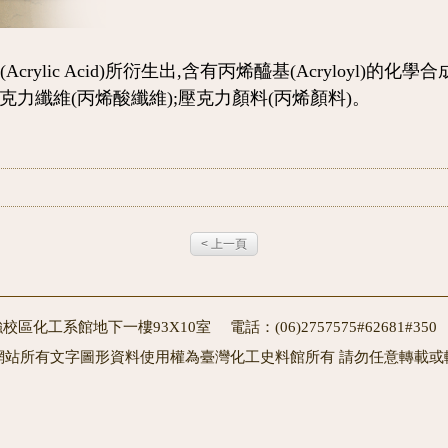
Acrylic Acid)所衍生出,含有丙烯醯基(Acryloyl)
克力纖維(丙烯酸纖維);壓克力顏料(丙烯顏料)。
< 上一頁
校區化工系館地下一樓93X10室 電話：(06)2757575#62681#3
網站所有文字圖形資料使用權為臺灣化工史料館所有 請勿任意轉載或