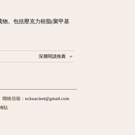
的化學合成物。包括壓克力樹脂(聚甲基
深層閱讀推薦
50 聯絡信箱：
nckuacieet@gmail.com
轉貼