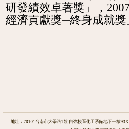
研發績效卓著獎」，20
經濟貢獻獎─終身成就獎
地址：70101台南市大學路1號 自強校區化工系館地下一樓93X10室