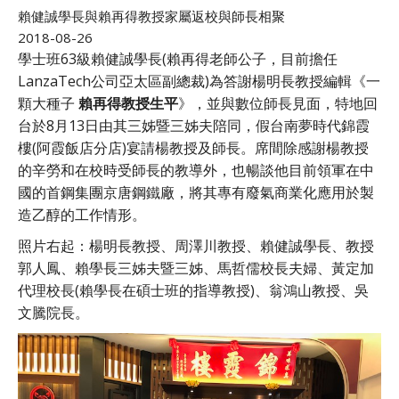
賴健誠學長與賴再得教授家屬返校與師長相聚
2018-08-26
學士班63級賴健誠學長(賴再得老師公子，目前擔任
LanzaTech公司亞太區副總裁)為答謝楊明長教授編輯《一
顆大種子
賴再得教授生平
》，並與數位師長見面，特地回
台於8月13日由其三姊暨三姊夫陪同，假台南夢時代錦霞
樓(阿霞飯店分店)宴請楊教授及師長。席間除感謝楊教授
的辛勞和在校時受師長的教導外，也暢談他目前領軍在中
國的首鋼集團京唐鋼鐵廠，將其專有廢氣商業化應用於製
造乙醇的工作情形。
照片右起：楊明長教授、周澤川教授、賴健誠學長、教授
郭人鳳、賴學長三姊夫暨三姊、馬哲儒校長夫婦、黃定加
代理校長(賴學長在碩士班的指導教授)、翁鴻山教授、吳
文騰院長。