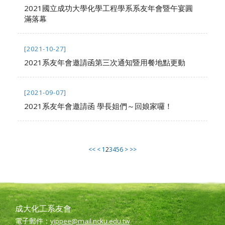
2021國立成功大學化學工程學系系友年會暨午宴圓
滿落幕
[2021-10-27]
2021系友年會邀請函第三次通知暨用餐地點更動
[2021-09-07]
2021系友年會邀請函 學長姐們～回娘家囉！
<<
<
1
2
3
4
5
6
>
>>
成大化工系友會
電子郵件：
yippee@mail.ncku.edu.tw