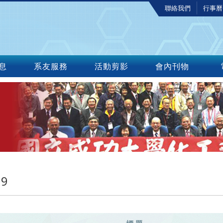
聯絡我們
行事曆
息
系友服務
活動剪影
會內刊物
19