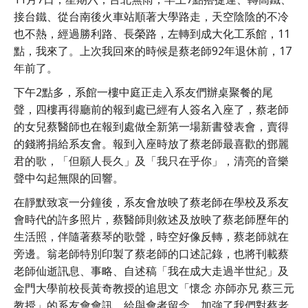
接台鐵、從台南後火車站順著大學路走，天空陰陰的不冷
也不熱，經過勝利路、長榮路，左轉到成大化工系館，11
點，我來了。上次我回來的時候是蔡老師92年退休前，17
年前了。
下午2點多，系館一樓中庭正走入系友們辦桌聚餐的尾
聲，四樓再得廳前的報到處已經有人簽名入座了，蔡老師
的女兒蔡醫師也在報到處做全新第一場新書發表會，賣得
的錢將捐給系友會。報到入座時放了蔡老師最喜歡的鄧麗
君的歌，「但願人長久」及「我只在乎你」，清亮的音樂
聲中勾起無限的回響。
在靜默致哀一分鐘後，系友會放映了蔡老師在學校及系友
會時代的許多照片，蔡醫師則敘述及放映了蔡老師歷年的
生活照，伴隨著蔡琴的歌聲，時空好像反轉，蔡老師就在
旁邊。翁老師特別印製了蔡老師的口述記錄，也將刊載蔡
老師仙逝訊息、事略、自述稿「我在成大走過半世紀」及
金門大學前校長黃奇教授的追思文「懷念 亦師亦兄 蔡三元
教授」的系友會會訊，給與會者留念，加強了我們對蔡老