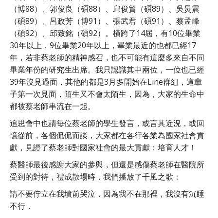
（博88）、郭俊良（碩88）、邱俊貿（碩89）、吳炅震
（碩89）、呂政芳（博91）、張武君（碩91）、蔡孟峰
（碩92）、邱致銘（碩92）。橫跨了14屆，有10位畢業
30年以上，9位畢業20年以上，畢業最近的也都已經17
年，若非蔡老師的精神感召，也不可能有這麼多來自不同
畢業年份的研究生出席。我只認識其中兩位，一位也已經
39年沒見過面，其他的都是3月多開始在Line群組，這輩
子第一次見面，陌生又不會太陌生，因為，大家的生命中
都被蔡老師串流在一起。
追思會中也請每位蔡老師的學生發言，或言其近況，或回
憶從前，各個侃侃而談，大家都在各行各業為國家社會貢
獻，見證了蔡老師對國家社會的最大貢獻：培育人才！
蔡醫師最後感謝大家的參與，但還是感傷蔡老師在醫院所
受到的對待，禮成散場時，我們播放了千風之歌：
請不要佇立在我墳前哭泣，因為我不在那裡，我沒有沉睡
不行，