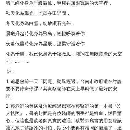
我已經化身為千縷微風，翱翔在無限寬廣的天空裡，
秋天化為陽光，照耀在田野間，
冬天化身為白雪，綻放鑽石光芒，
晨曦升起時化身為飛鳥，輕輕呼喚著你，
夜幕低垂時化身為星辰，溫柔守護著你，
化為千風，我已化身為千縷微風，翱翔在無限寬廣的天空
裡。………….
註：
1. 追思會前一天「閃電」颱風經過，台南市政府還在討論
要不要停班停課？其實蔡老師在天上早就做了最好的安
排。
2. 蔡老師的發病及治療經過都寫在蔡醫師的第一本書「X
人執照」，書的封面是有位醫師的兩手都是鮮血，怵目驚
心，但這也是蔡老師真實的遭遇。蔡醫師寫書的用意應該
讓民眾了解誤診的可怕，期盼不要再有相同的遭遇了，這