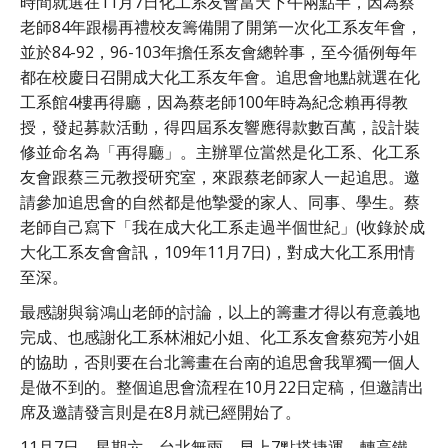
時間就選在11月7日化工系友會當天下午兩點半，因為蔡
老師84年跟楊再禮校友籌備開了開第一次化工系友年會，
並於84-92，96-103年擔任系友會總幹事，至今循例每年
都在校慶日召開成大化工系友年會。追思會地點就選在化
工系館4樓再得廳，因為蔡老師100年時為紀念賴再得教
授，發起募款活動，得四屆系友響應得款數百萬，設計裝
修並命名為「再得廳」。主辦單位當然是化工系、化工系
友會跟蔡三元教授研究室，來跟蔡老師家人一起追思。邀
請參加追思會的自然都是他摯愛的家人、同事、學生。蔡
老師自己寫下「我在成大化工系走過半個世紀」(收錄於成
大化工系友會會訊，109年11月7日)，對成大化工系用情
至深。
最感謝與翁鴻山老師的討論，以上的籌畫才得以有意義地
完成、也感謝化工系林湘妃小姐、化工系友會蔡宛芳小姐
的協助，否則要在台北籌畫在台南的追思會我單獨一個人
是做不到的。整個追思會流程在10月22日定稿，但邀請出
席及邀請發言則是在8月就已經開始了。
11月7日，星期六，台北無雨，早上7點搭捷運、轉高鐵、