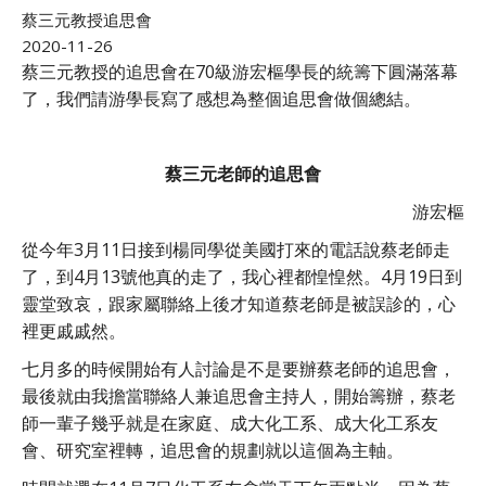
蔡三元教授追思會
2020-11-26
蔡三元教授的追思會在70級游宏樞學長的統籌下圓滿落幕
了，我們請游學長寫了感想為整個追思會做個總結。
蔡三元老師的追思會
游宏樞
從今年3月11日接到楊同學從美國打來的電話說蔡老師走
了，到4月13號他真的走了，我心裡都惶惶然。4月19日到
靈堂致哀，跟家屬聯絡上後才知道蔡老師是被誤診的，心
裡更戚戚然。
七月多的時候開始有人討論是不是要辦蔡老師的追思會，
最後就由我擔當聯絡人兼追思會主持人，開始籌辦，蔡老
師一輩子幾乎就是在家庭、成大化工系、成大化工系友
會、研究室裡轉，追思會的規劃就以這個為主軸。