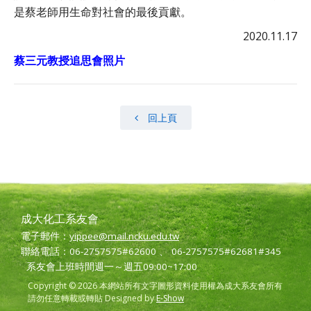
是蔡老師用生命對社會的最後貢獻。
2020.11.17
蔡三元教授追思會照片
回上頁
成大化工系友會
電子郵件：
yippee@mail.ncku.edu.tw
聯絡電話：06-2757575#62600 、 06-2757575#62681#345
系友會上班時間週一～週五09:00~17:00
Copyright © 2026 本網站所有文字圖形資料使用權為成大系友會所有
請勿任意轉載或轉貼 Designed by
E-Show