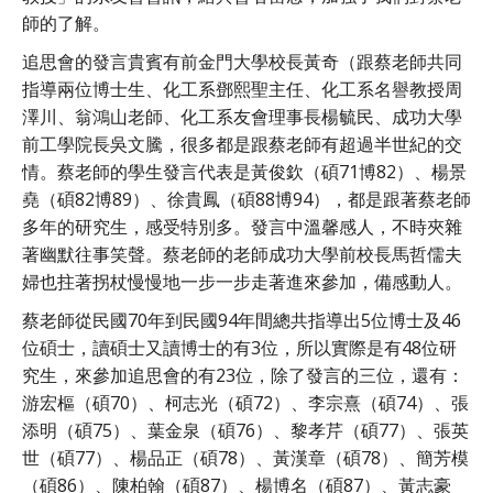
師的了解。
追思會的發言貴賓有前金門大學校長黃奇（跟蔡老師共同
指導兩位博士生、化工系鄧熙聖主任、化工系名譽教授周
澤川、翁鴻山老師、化工系友會理事長楊毓民、成功大學
前工學院長吳文騰，很多都是跟蔡老師有超過半世紀的交
情。蔡老師的學生發言代表是黃俊欽（碩71博82）、楊景
堯（碩82博89）、徐貴鳳（碩88博94），都是跟著蔡老師
多年的研究生，感受特別多。發言中溫馨感人，不時夾雜
著幽默往事笑聲。蔡老師的老師成功大學前校長馬哲儒夫
婦也拄著拐杖慢慢地一步一步走著進來參加，備感動人。
蔡老師從民國70年到民國94年間總共指導出5位博士及46
位碩士，讀碩士又讀博士的有3位，所以實際是有48位研
究生，來參加追思會的有23位，除了發言的三位，還有：
游宏樞（碩70）、柯志光（碩72）、李宗熹（碩74）、張
添明（碩75）、葉金泉（碩76）、黎孝芹（碩77）、張英
世（碩77）、楊品正（碩78）、黃漢章（碩78）、簡芳模
（碩86）、陳柏翰（碩87）、楊博名（碩87）、黃志豪