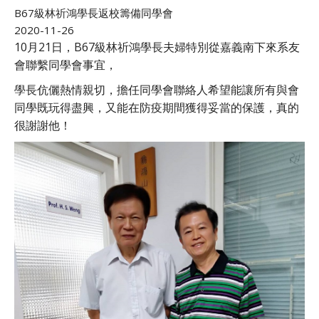
B67級林祈鴻學長返校籌備同學會
2020-11-26
10月21日，B67級林祈鴻學長夫婦特別從嘉義南下來系友
會聯繫同學會事宜，
學長伉儷熱情親切，擔任同學會聯絡人希望能讓所有與會
同學既玩得盡興，又能在防疫期間獲得妥當的保護，真的
很謝謝他！