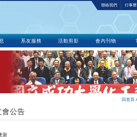
聯絡我們
行事曆
息
系友服務
活動剪影
會內刊物
回首頁
友會公告
更新