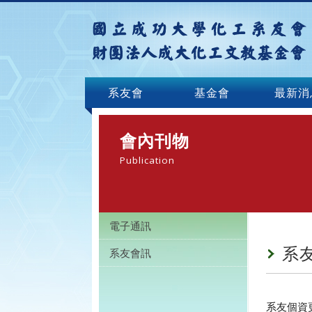
系友會
基金會
最新消
會內刊物
Publication
電子通訊
系
系友會訊
系友個資