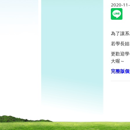
2020-11
為了讓系
若學長姐
更歡迎學
大喔～
完整版個