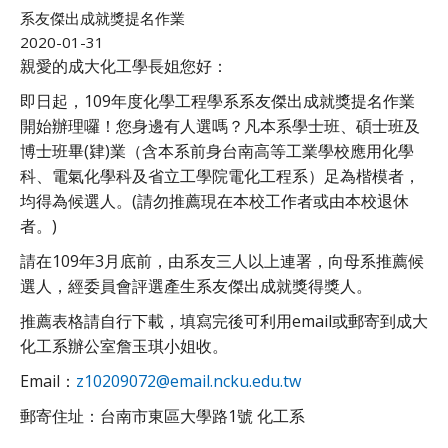
系友傑出成就獎提名作業
2020-01-31
親愛的成大化工學長姐您好：
即日起，109年度化學工程學系系友傑出成就獎提名作業
開始辦理囉！您身邊有人選嗎？凡本系學士班、碩士班及
博士班畢(肄)業（含本系前身台南高等工業學校應用化學
科、電氣化學科及省立工學院電化工程系）足為楷模者，
均得為候選人。(請勿推薦現在本校工作者或由本校退休
者。)
請在109年3月底前，由系友三人以上連署，向母系推薦候
選人，經委員會評選產生系友傑出成就獎得獎人。
推薦表格請自行下載，填寫完後可利用email或郵寄到成大
化工系辦公室詹玉琪小姐收。
Email：
z10209072@email.ncku.edu.tw
郵寄住址：台南市東區大學路1號 化工系