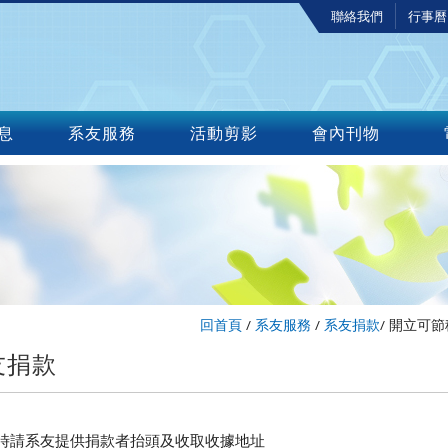
聯絡我們
行事曆
息
系友服務
活動剪影
會內刊物
回首頁
/
系友服務
/
系友捐款
/
開立可節
友捐款
捐款時請系友提供捐款者抬頭及收取收據地址