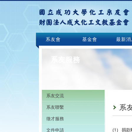
系友會
基金會
最新消
系友服務
Service
系友交流
系
系友聯繫
徵才服務
(1) 
文件申請