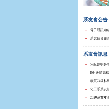
系友會公告
電子通訊邀
系友個資更
系友會訊息
57級劉明弁
B64級簡高
恭賀74級林顯光學長獲
化工系系友
2020系友