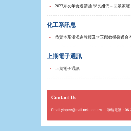
2023系友年會邀請函 學長姐們～回娘家囉
化工系訊息
恭賀本系溫添進教授及李玉郎教授榮獲台
上期電子通訊
上期電子通訊
Contact Us
Email:
yippee@mail.ncku.edu.tw
聯絡電話：06-275