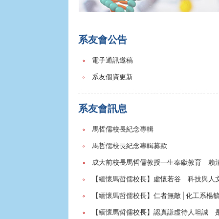
系友會公告
電子通訊邀稿
系友個資更新
系友會訊息
馬哲儒校長紀念專輯
馬哲儒校長紀念專輯募款
成大前校長馬哲儒教授一生奉獻教育 賴
【緬懷馬哲儒校長】虛懷若谷 科技與人
【緬懷馬哲儒校長】仁者無敵│化工系楊
【緬懷馬哲儒校長】認真謙虛待人坦誠 