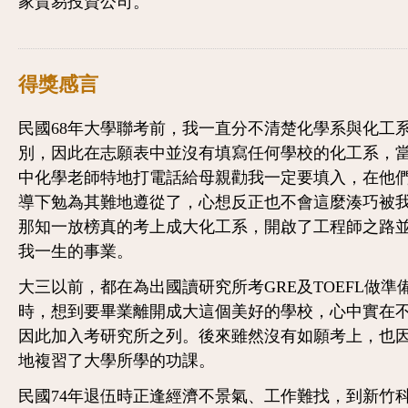
家貿易投資公司。
得獎感言
民國68年大學聯考前，我一直分不清楚化學系與化工
別，因此在志願表中並沒有填寫任何學校的化工系，
中化學老師特地打電話給母親勸我一定要填入，在他
導下勉為其難地遵從了，心想反正也不會這麼湊巧被
那知一放榜真的考上成大化工系，開啟了工程師之路
我一生的事業。
大三以前，都在為出國讀研究所考GRE及TOEFL做準
時，想到要畢業離開成大這個美好的學校，心中實在
因此加入考研究所之列。後來雖然沒有如願考上，也
地複習了大學所學的功課。
民國74年退伍時正逢經濟不景氣、工作難找，到新竹