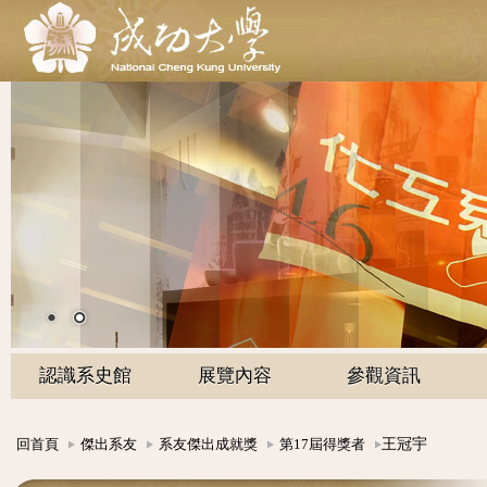
認識系史館
展覽內容
參觀資訊
王冠宇
回首頁
傑出系友
系友傑出成就獎
第17屆得獎者