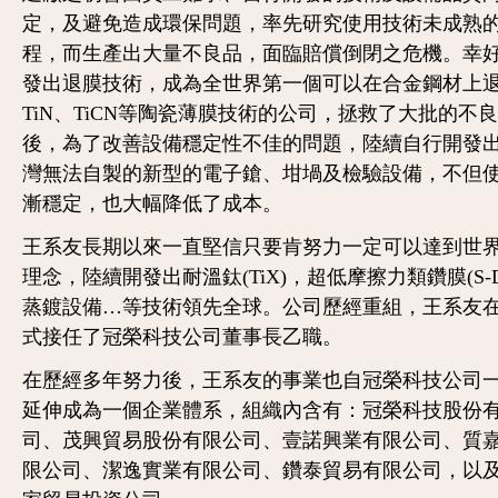
定，及避免造成環保問題，率先研究使用技術未成熟
程，而生產出大量不良品，面臨賠償倒閉之危機。幸
發出退膜技術，成為全世界第一個可以在合金鋼材上
TiN、TiCN等陶瓷薄膜技術的公司，拯救了大批的不
後，為了改善設備穩定性不佳的問題，陸續自行開發
灣無法自製的新型的電子鎗、坩堝及檢驗設備，不但
漸穩定，也大幅降低了成本。
王系友長期以來一直堅信只要肯努力一定可以達到世
理念，陸續開發出耐溫鈦(TiX)，超低摩擦力類鑽膜(S-D
蒸鍍設備…等技術領先全球。公司歷經重組，王系友在
式接任了冠榮科技公司董事長乙職。
在歷經多年努力後，王系友的事業也自冠榮科技公司
延伸成為一個企業體系，組織內含有：冠榮科技股份
司、茂興貿易股份有限公司、壹諾興業有限公司、質
限公司、潔逸實業有限公司、鑽泰貿易有限公司，以