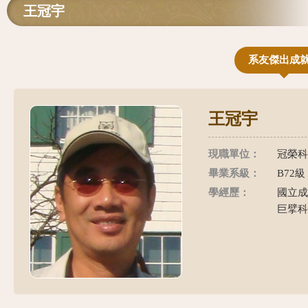
王冠宇
系友傑出成
王冠宇
現職單位：
冠榮科
畢業系級：
B72級
學經歷：
國立成
巨擘科