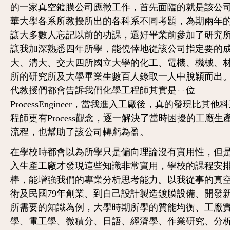
的一家真空鍍膜公司應徵工作，首先面臨的就是該公
華大學各系所教授所出的各科系不同考題，為期兩年
讓大多數人忘記以前的功課，還好畢業前參加了研究
讓我加深熟悉四年所學，能僥倖地從該公司指定要的
大、清大、交大四所國立大學的化工、電機、機械、
所的研究所及大學畢業生數百人錄取一人中脫穎而出
代教授們都會告訴我們化學工程師其實是ㄧ位
ProcessEngineer，當我進入工廠後，真的發現比其他
程師更有Process觀念，逐一解決了當時困擾的工廠生
流程，也幫助了該公司轉虧為盈。
在學校時都會以為所學只是偏向理論沒有實用性，但
入生產工廠才發現這些知識非常實用，學校的課程安
棒，能增強我們的專業分析思考能力。以我從事的真
術及民國79年創業、到自己設計製造鍍膜設備、開發
所需要的知識為例，大學時期所學的質能均衡、工廠
學、電工學、微積分、日語、經濟學、作業研究、分