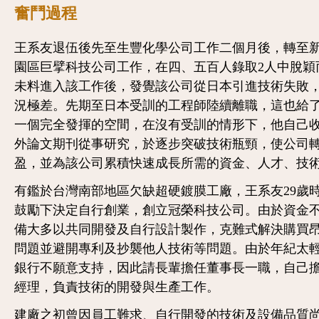
奮鬥過程
王系友退伍後先至生豐化學公司工作二個月後，轉至
園區巨擘科技公司工作，在四、五百人錄取2人中脫穎
未料進入該工作後，發覺該公司從日本引進技術失敗
況極差。先期至日本受訓的工程師陸續離職，這也給
一個完全發揮的空間，在沒有受訓的情形下，他自己
外論文期刊從事研究，於逐步突破技術瓶頸，使公司
盈，並為該公司累積快速成長所需的資金、人才、技
有鑑於台灣南部地區欠缺超硬鍍膜工廠，王系友29歲
鼓勵下決定自行創業，創立冠榮科技公司。由於資金
備大多以共同開發及自行設計製作，克難式解決購買
問題並避開專利及抄襲他人技術等問題。由於年紀太
銀行不願意支持，因此請長輩擔任董事長一職，自己
經理，負責技術的開發與生產工作。
建廠之初曾因員工難求、自行開發的技術及設備品質