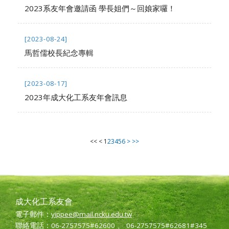
2023系友年會邀請函 學長姐們～回娘家囉！
[2023-08-24]
馬哲儒校長紀念專輯
[2023-08-17]
2023年成大化工系友年會訊息
<<
<
1
2
3
4
5
6
>
>>
成大化工系友會
電子郵件：
yippee@mail.ncku.edu.tw
聯絡電話：06-2757575#62600 、 06-2757575#62681#345