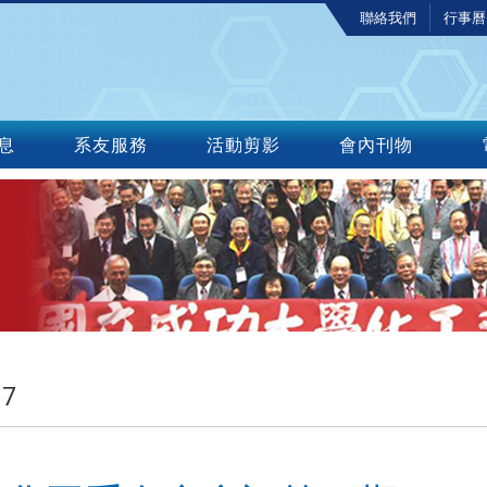
聯絡我們
行事曆
息
系友服務
活動剪影
會內刊物
17