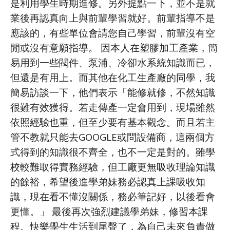
是利用學生時期進修。另外提點一下，並不是就
業後再認真向上與前輩學習就好。前輩指導不是
應該的，有些單位會請您自己學習，前輩沒有空
閒或沒有意願指導。 因本人在塑膠加工產業，簡
易用到一些閥件、泵浦、冷卻水系統知識而已，
但還是有用上。而其他在化工生產廠的同學，我
簡易訪談一下，他們表示「能修就修，不然知識
很難有效獲得。若走傳產一定會用到，現場雖然
依照經驗也重，但至少要有基本觀念。而且若主
管不教就只能去GOOGLE或問設備商，這兩個方
式得到的知識很不齊全，也不一定是對的。雖學
校較難取得實務經驗，但工廠更無吸收理論知識
的餘裕，希望後進學弟妹務必認真上課吸收知
識，現在看不懂沒關係，務必筆記好，以後看會
更懂。」 最後再次強烈建議學弟妹，修習本課
程。快樂學生生活到尾聲了，為自己未來負責做