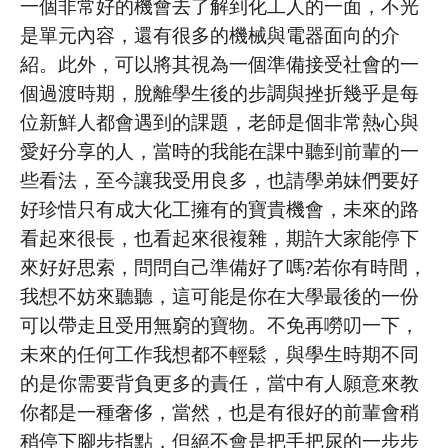
一個非常好的機會去了解到化工人的一面，不光
是單元內容，還有很多的機械與電器面向的介
紹。此外，可以將其視為一個準備接受社會的一
個過渡時期，脫離學生後的步調與挫折幾乎是每
位新鮮人都會遇到的課題，老師是個非常熱心與
愛好分享的人，當時的我能在課中聽到前輩的一
些看法，至今讓我受用良多，也請學弟妹們要好
好珍惜只有成大化工擁有的寶貴機會，未來的路
看起來很長，也看起來很複雜，期許大家能停下
來好好思索，問問自己準備好了嗎?若你有時間，
我想不妨來聽聽，這可能是你在大學最後的一份
可以帶走且受用無窮的寶物。不免再嘮叨一下，
未來的任何工作我想都不輕鬆，與學生時期不同
的是你需要背負更多的責任，當中有人願意來教
你都是一種奢侈，當然，也是有很好的前輩會稍
稍停下腳步指點，但絕不會是把手把尿的一步步