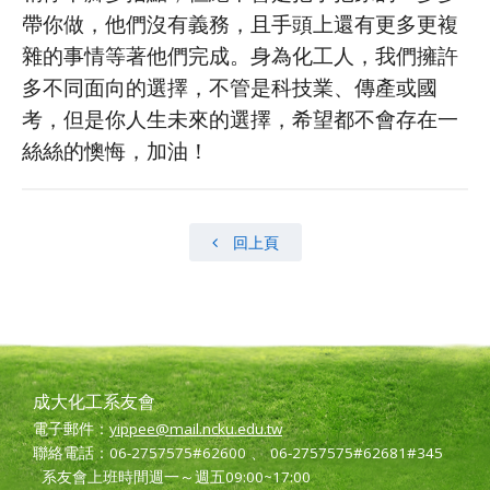
帶你做，他們沒有義務，且手頭上還有更多更複
雜的事情等著他們完成。身為化工人，我們擁許
多不同面向的選擇，不管是科技業、傳產或國
考，但是你人生未來的選擇，希望都不會存在一
絲絲的懊悔，加油！
回上頁
成大化工系友會
電子郵件：
yippee@mail.ncku.edu.tw
聯絡電話：06-2757575#62600 、 06-2757575#62681#345
系友會上班時間週一～週五09:00~17:00