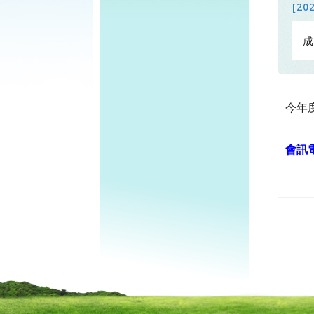
[20
成
今年
會訊