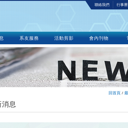
聯絡我們
行事曆
息
系友服務
活動剪影
會內刊物
回首頁
/
新消息