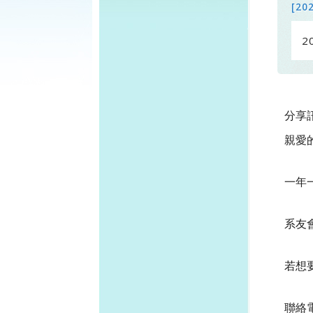
[20
2
分享
親愛
一年
系友會
若想
聯絡電