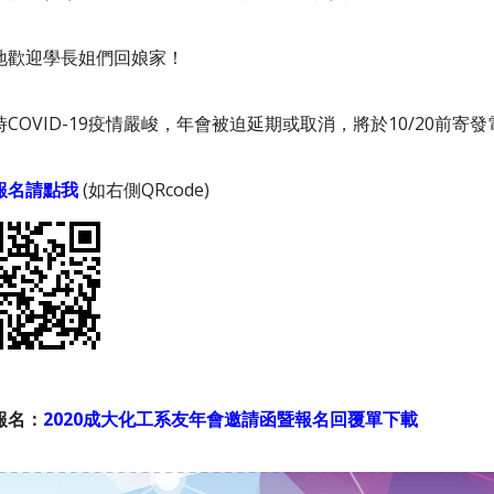
地歡迎學長姐們回娘家！
時
COVID-19
疫情嚴峻，年會被迫延期或取消，將於
10/20
前寄發
報名請點我
(如右側QRcode)
報名：
2020成大化工系友年會邀請函暨報名回覆單下載