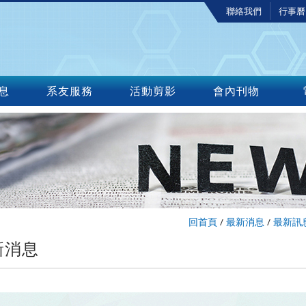
聯絡我們
行事曆
息
系友服務
活動剪影
會內刊物
回首頁
/
最新消息
/
最新訊
新消息