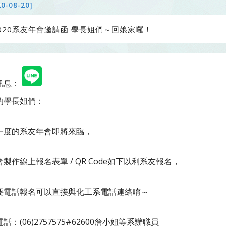
20-08-20]
020系友年會邀請函 學長姐們～回娘家囉！
訊息：
的學長姐們：
一度的系友年會即將來臨，
製作線上報名表單 / QR Code如下以利系友報名，
要電話報名可以直接與化工系電話連絡唷～
話：(06)2757575#62600詹小姐等系辦職員