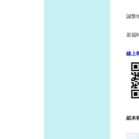
誠摯
若屆
線上
紙本