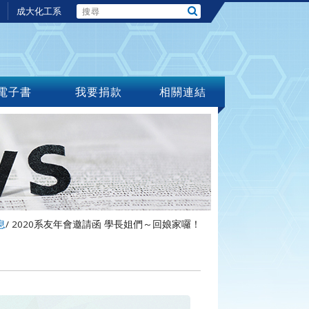
成大化工系
電子書
我要捐款
相關連結
息
/
2020系友年會邀請函 學長姐們～回娘家囉！