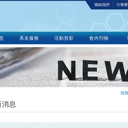
聯絡我們
行事曆
息
系友服務
活動剪影
會內刊物
回
新消息