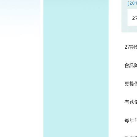
[20
2
27
會訊
更提
有跌
每年