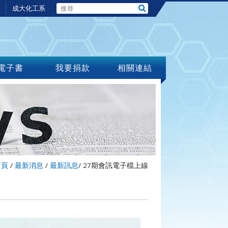
成大化工系
電子書
我要捐款
相關連結
首頁
/
最新消息
/
最新訊息
/
27期會訊電子檔上線