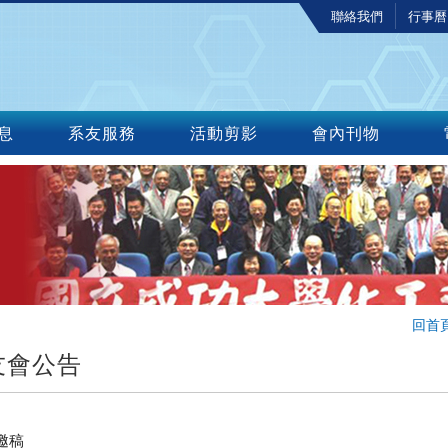
聯絡我們
行事曆
息
系友服務
活動剪影
會內刊物
回首
友會公告
邀稿