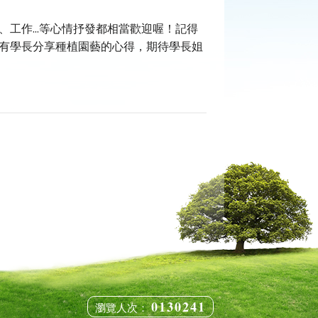
工作...等心情抒發都相當歡迎喔！記得
有學長分享種植園藝的心得，期待學長姐
0130241
瀏覽人次：