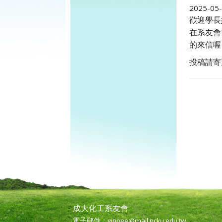
2025-05
歡迎學長
在系友會
的來信喔
投稿請寄至y
成大化工系友會
電子郵件：
yippee@mail.ncku.edu.tw