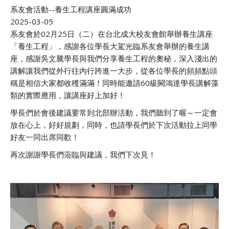
系友會活動--養生工程講座圓滿成功
2025-03-05
系友會於02月25日（二）在台北成大校友會館舉辦養生講座
「養生工程」，感謝各位學長大駕光臨系友會舉辦的養生講
座，感謝吳文騰學長與我們分享養生工程的奧秘，深入淺出的
講解讓我們從外行往內行跨進一大步，從各位學長的頻頻點頭
稱是相信大家都收穫滿滿！同時能邀請60級闕鴻達學長講解藻
類的實際應用，讓講座好上加好！
學長們於會後建議要常到北部辦活動，我們聽到了喔～一定會
放在心上，好好規劃，同時，也請學長們於下次活動拉上同學
好友一同出席同歡！
再次謝謝學長們蒞臨與建議，我們下次見！