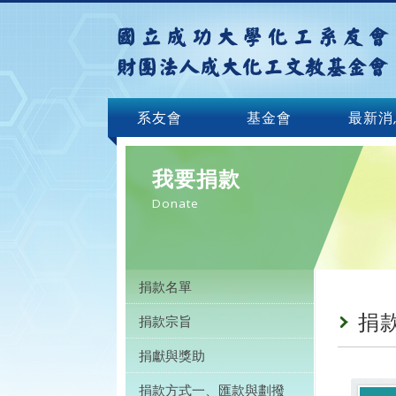
系友會
基金會
最新消
我要捐款
Donate
捐款名單
捐
捐款宗旨
捐獻與獎助
捐款方式一、匯款與劃撥