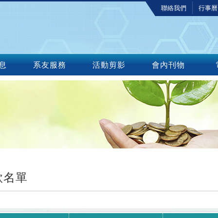
聯絡我們
行事曆
息
系友服務
活動剪影
會內刊物
款名單