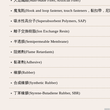
人造纖維(Man-Made Fiber, Artificial Fiber)
魔鬼氈(Hook and loop fastener, touch fasteners，黏扣帶
吸水性高分子(Superabsorbent Polymers, SAP)
離子交換樹脂(Ion Exchange Resin)
半透膜(Semipermeable Membrane)
阻燃劑(Flame Retardants)
黏著劑(Adhesive)
橡膠(Rubber)
合成橡膠(Synthetic Rubber)
丁苯橡膠(Styrene-Butadiene Rubber, SBR)