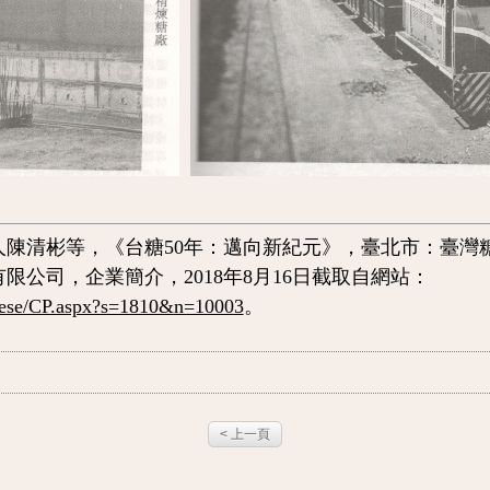
人陳清彬等
，《台糖50年：邁向新紀元》，臺北市：臺灣糖
限公司，企業簡介，2018年8月16日截取自網站：
inese/CP.aspx?s=1810&n=10003
。
< 上一頁