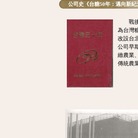
公司史《台糖50年：邁向新紀
戰後國
為台灣糖
改設台
公司早
緻農業
傳統農