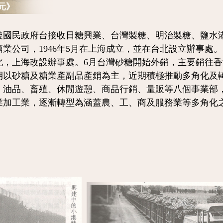
元》
民政府台接收日糖興業、台灣製糖、明治製糖、鹽水港
業公司，1946年5月在上海成立，並在台北設立辦事處。
北，上海改設辦事處。6月台灣砂糖開始外銷，主要銷往
期以砂糖及糖業產副品產銷為主，近期積極推動多角化及
、油品、畜殖、休閒遊憩、商品行銷、量販等八個事業部
業加工業，逐漸轉型為涵蓋農、工、商及服務業等多角化