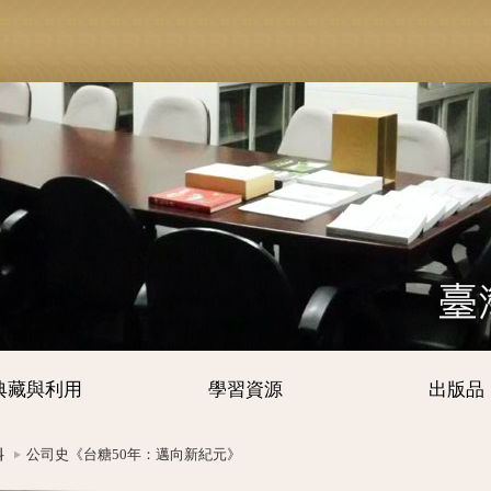
典藏與利用
學習資源
出版品
料
公司史《台糖50年：邁向新紀元》