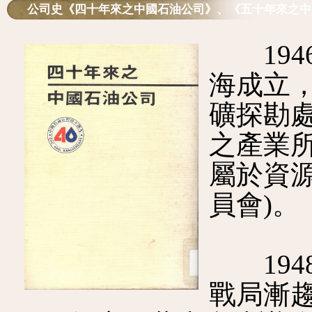
公司史《四十年來之中國石油公司》、《五十年來之中
194
海成立
礦探勘
之產業
屬於資
員會)。
194
戰局漸趨