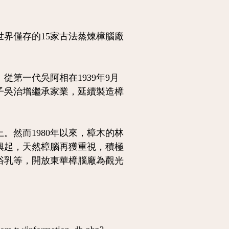
界僅存的15家古法蒸煉樟腦廠
第一代吳阿相在1939年9月
子吳治增繼承家業，延續製造樟
然而1980年以來，樟木的林
興起，天然樟腦再獲重視，積極
浴乳等，開放東華樟腦廠為觀光