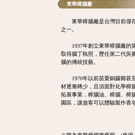
東華樟腦廠
東華樟腦廠是台灣目前僅存古
之一。
1937年創立東華樟腦廠的第
取得腦丁執照，歷任第二代吳
腦的傳統技藝。
1970年以前苗栗銅鑼鄉甚至
材逐漸稀少，且須面對化學樟
拓展事業，樟腦油、樟腦、樟
園區，讓遊客可以體驗製作香