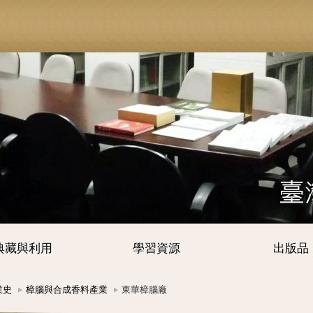
典藏與利用
學習資源
出版品
業史
樟腦與合成香料產業
東華樟腦廠