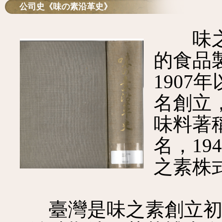
公司史《味の素沿革史》
味之素
的食品
190
名創立
味料著
名，1
之素株
臺灣是味之素創立初期