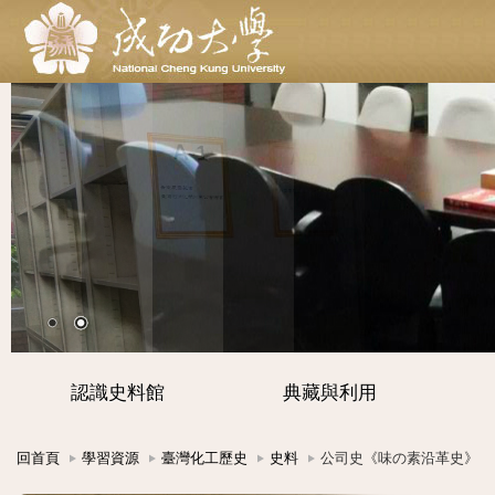
認識史料館
典藏與利用
回首頁
學習資源
臺灣化工歷史
史料
公司史《味の素沿革史》