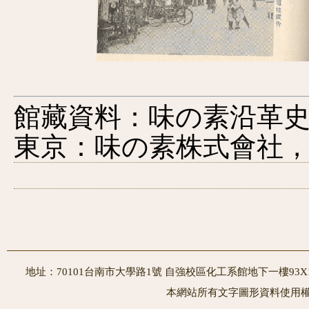
館藏資料：味の素沿革
東京：味の素株式會社，1
地址：70101台南市大學路1號 自強校區化工系館地下一樓93X10室
本網站所有文字圖形資料使用權