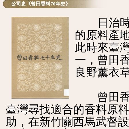
公司史《曾田香料70年史》
日治時期
的原料產
此時來臺
一，曾田
良野薰衣
曾田香料
臺灣尋找適合的香料原
助，在新竹關西馬武督