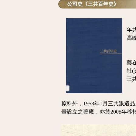
公司史《三共百年史》
三共
年
高
臺
藥在
社
三
三
原料外，1953年1月三共派
臺設立之藥廠，亦於2005年