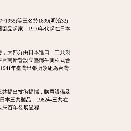
55)等三名於1899(明治32)
藥品起家，1910年代起在日本
時，大部分由日本進口，三共製
月在台南新營設立臺灣生藥株式會
1941年臺灣出張所改組為台灣
三共提出技術提攜，購買設備及
日本三共製品；1982年三共在
以來百年發展過程。