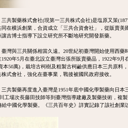
製藥株式會社(現第一三共株式会社)是塩原又策(1877~19
共同在横浜創業，
合
資成立「三共合資會社」，從販賣美國
峰讓吉博士指導下設立研究所不斷地研究
開發新藥。
灣與三共關係相當久遠。20世紀初臺灣開始使用西藥
1920年5月在臺北設
立臺灣出張所販賣藥品，1922年9
(資本50萬)，栽培古柯樹及粗製古柯鹼供應
日本三共原料，
共株式會社，強化在臺事業，戰後被國民政府接收。
共製藥再度進入臺灣是1951年底中國化學製藥向日本
遣品川工場次長藤田技師等到臺灣指導建廠及製藥技術，複製
移轉給中國化學製藥。《三共百年史》詳實記錄了該社創業