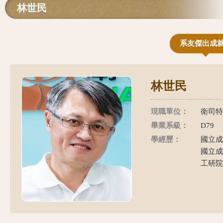
林世民
系友傑出成
林世民
現職單位：
衛司特
畢業系級：
D79
學經歷：
國立成
國立成
工研