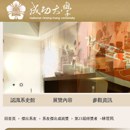
認識系史館
展覽內容
參觀資訊
林世民
回首頁
傑出系友
系友傑出成就獎
第23屆得獎者