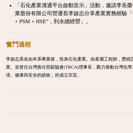
「石化產業溝通平台啟動宣示」活動，邀請李長榮
業股份有限公司營運長李啟志分享產業實務經驗「從
+ PSM + HSE”，到永續經營」。
奮鬥過程
李啟志系友由本系畢業後，投身石化產業
。
由基層工程師
，
歷經
業。並曾任台灣責任照顧協會(TRCA)理事長
，
戮力推動台灣化學
境、健康與安全的績效」的成立宗旨
。