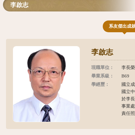
李啟志
系友傑出成
李啟志
現職單位：
李長榮
畢業系級：
B69
學經歷：
國立成
國立中
於李
事業處
責任照