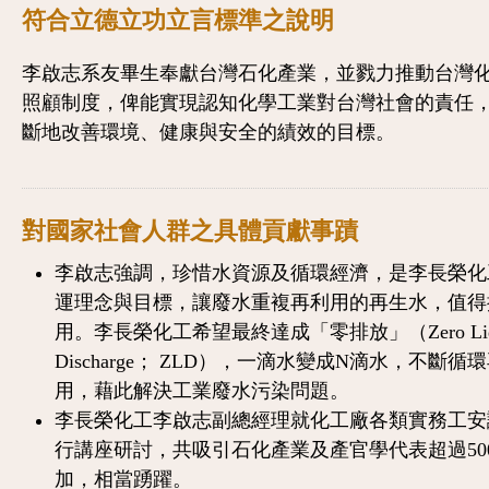
符合立德立功立言標準之說明
李啟志系友畢生
奉獻台灣
石化產業
，
並戮力推動台灣
照
顧制
度，俾能實現
認知化學工業對台灣社會的責任
斷地改善環境、
健康與安全的績效的目標
。
對國家社會人群之具體貢獻事蹟
李啟志強調，珍惜水資源及循環經濟，是李長榮化
運理念與目標，讓廢水重複再利用的再生水，值得
用。李長榮化工希望最終達成「零排放」（Zero Liq
Discharge； ZLD），一滴水變成N滴水，不斷循
用，藉此解決工業廢水污染問題。
李長榮化工李啟志副總經理就化工廠各類實務工安
行講座研討，共吸引石化產業及產官學代表超過50
加，相當踴躍。