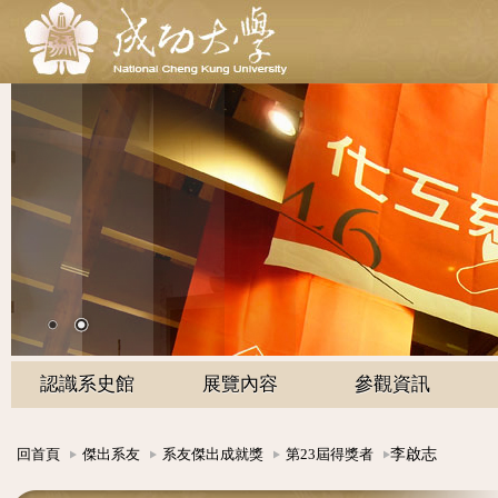
認識系史館
展覽內容
參觀資訊
李啟志
回首頁
傑出系友
系友傑出成就獎
第23屆得獎者