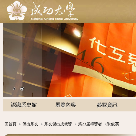
認識系史館
展覽內容
參觀資訊
朱俊英
回首頁
傑出系友
系友傑出成就獎
第23屆得獎者