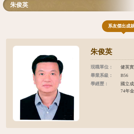
朱俊英
系友傑出成
朱俊英
現職單位：
健英實
畢業系級：
B56
學經歷：
國立成
74年