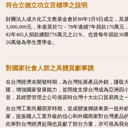
符合立德立功立言標準之說明
財團法人成大化工文教基金會於80年3月9日成立，其
3,000,000元，朱俊英於72－78年連續7年捐款170萬元，
82年405人捐款總額776萬元之22％。也曾每年捐款30
20萬做為學生獎學金。
對國家社會人群之具體貢獻事蹟
在台灣經濟未開發時期，為台灣拓展產品外銷，賺取
匯，增強國家發展能力，並間接支撐台灣成為亞洲四
首，其經營管理之公司係當時台灣十大出口貿易商之
在台灣工業尚屬萌芽時期，促成變速脚踏車第一批外
家，提振國人工業升級的信心和外國商家對台灣產品
此舉對台灣經濟起飛也貢獻了部分力量，亦可視為我