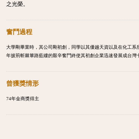
之光榮。
奮鬥過程
大學剛畢業時，其公司剛初創，同學以其優越天資以及在化工系
年披荊斬棘篳路藍縷的艱辛奮鬥終使其初創企業迅速發展成台灣
曾獲獎情形
74年金商獎得主