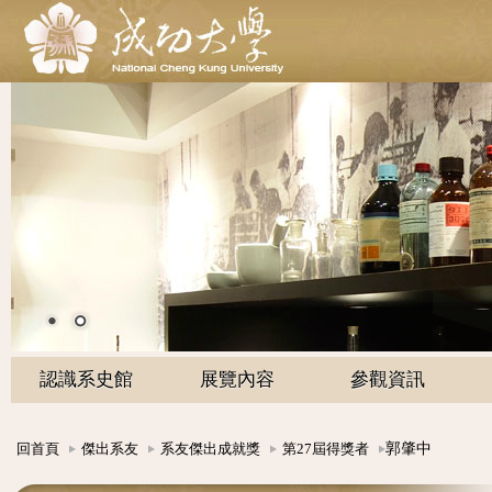
認識系史館
展覽內容
參觀資訊
郭肇中
回首頁
傑出系友
系友傑出成就獎
第27屆得獎者