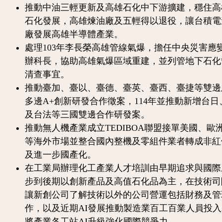
推動中油三輕更新及高雄石化中下游擴建，穩住高
石化發展，高雄煉油廠及五輕得以退役，讓台積電
廠發展高雄半導體產業。
處理103年李長榮高雄管線氣爆，擔任中央災害應
辦科長，協助高雄氣爆區域重建，並列管地下石化
清查事宜。
推動臺加、臺以、臺德、臺英、臺西、臺捷等雙邊
多邊A+創新研發合作徵案，114年並推動新增台日
及台法等三國雙邊合作研發案。
推動無人機產業成立TEDIBOA聯盟接單美國、歐
等海外市場並整合國內整機及零組件業者轉成非紅
及進一步國產化。
在工業局辦理化工產業人才培訓由早期追求與國際
步到後期以創新產品及高值石化品為主，在技術司
讓新創公司了解技術以外的公司營運包括財務及管
作，以及近期AI發展推動製造業百工百業人員投入
將產業各工站AI升級強化國際競爭力。