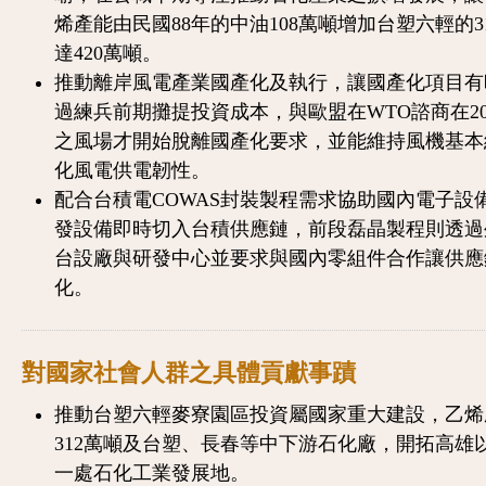
烯產能由民國88年的中油108萬噸增加台塑六輕的3
達420萬噸。
推動離岸風電產業國產化及執行，讓國產化項目有
過練兵前期攤提投資成本，與歐盟在WTO諮商在20
之風場才開始脫離國產化要求，並能維持風機基本
化風電供電韌性。
配合台積電COWAS封裝製程需求協助國內電子設
發設備即時切入台積供應鏈，前段磊晶製程則透過
台設廠與研發中心並要求與國內零組件合作讓供應
化。
對國家社會人群之具體貢獻事蹟
推動台塑六輕麥寮園區投資屬國家重大建設，乙烯
312萬噸及台塑、長春等中下游石化廠，開拓高雄
一處石化工業發展地。