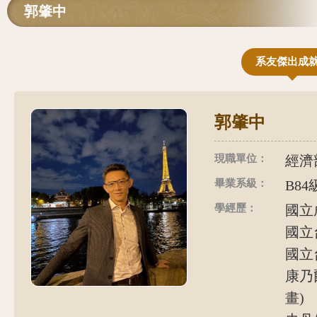
郭肇中
系友傑出成
郭肇中
現職單位：
經濟
畢業系級：
B84
學經歷：
國立成
國立台
國立台
康乃
畫)