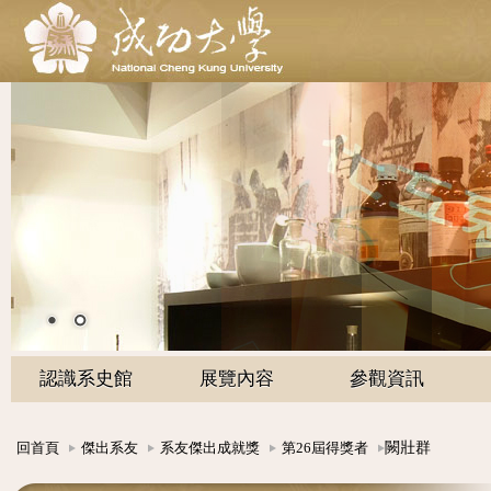
認識系史館
展覽內容
參觀資訊
闕壯群
回首頁
傑出系友
系友傑出成就獎
第26屆得獎者