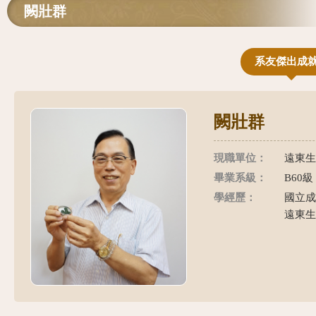
闕壯群
系友傑出成
闕壯群
現職單位：
遠東生
畢業系級：
B60級
學經歷：
國立成
遠東