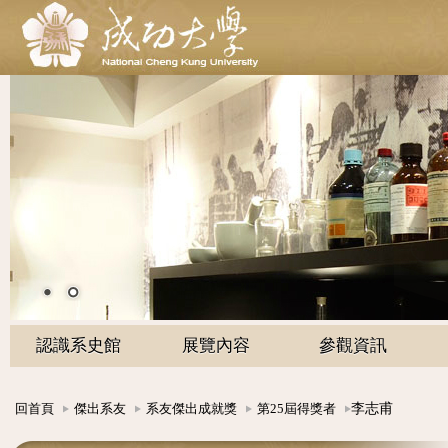
認識系史館
展覽內容
參觀資訊
李志甫
回首頁
傑出系友
系友傑出成就獎
第25屆得獎者