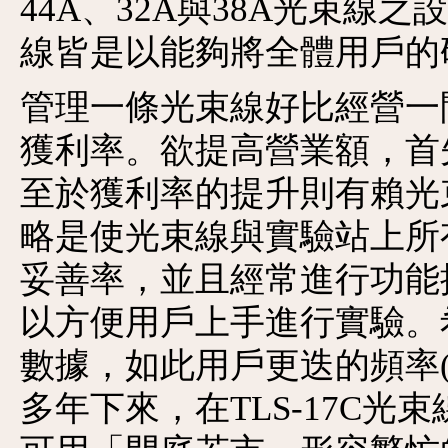
44A、32A與38A光束線
線皆是以能夠將全體用戶的
管理一條光束線好比經營一
獲利率。欲提高營業額，首
至於獲利率的提升則有賴光
略是使光束線與實驗站上所
妥善率，並且經常進行功能
以方便用戶上手進行實驗。
數據，如此用戶更迭的頻率(turn
多年下來，在TLS-17C光