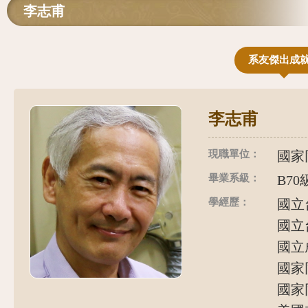
李志甫
系友傑出成
李志甫
現職單位：
國家
畢業系級：
B70
學經歷：
國立
國立
國立
國家同
國家同