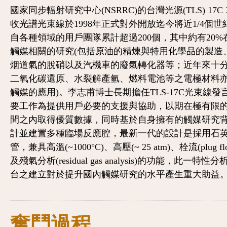
國家同步輻射研究中心(NSRRC)的台灣光源(TLS) 17C
收光譜光束線於1998年正式對外開放迄今將近1/4個世
自各種領域的用戶團隊累計超過200個，其中約有20%
觸媒相關的研究(包括原油的精煉與特用化學品的製造
烟道氣的脫硝以及汽機車的廢氣轉化器等；近年來十
二氧化碳還原、水裂解產氫、燃料電池等之電極材料
觸媒的應用)。李志甫博士長期擔任TLS-17C光束線發
要工作為提供用戶必要的支援與協助，以期在極有限
間之內取得優質數據，同時基於自身擁有的觸媒研究
計並建置多種臨場反應腔，最新一代的設計是採用石
管，兼具高溫(~1000°C)、高壓(~ 25 atm)、栓流(plug f
及殘氣分析(residual gas analysis)的功能，此一特性
台之建立對於提升國內觸媒研究的水平產生重大助益
奮鬥過程