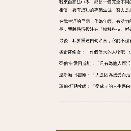
我來自高雄中學，那是一個完全不同
相信，要有成功的專業生涯，努力是
在我生涯的早期，作為年輕、有活力
長，我將熱情投注在「轉移科技、輔
最後，我要重述四句名言，它們不僅
德雷莎修女：「作個偉大的人物吧！
亞伯特‧愛因斯坦：「只有為他人而
溫斯頓‧邱吉爾：「人是因為接受而
羅伯‧舒勒牧師：「從成功的人生邁