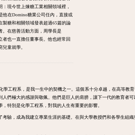
明：現今世上煉糖工業相關領域裡，
他在Domino糖業公司任內，直接或
在製糖和相關領域發表超過65篇的論
者。在慈善活動方面，周學長是
. USA,的創立者也一直擔任董事長。他也經常回
窮兒童就學。
大學化學工程系，是我一生中的契機之一。這個系十分卓越，在高等教
到人們極大的感謝與敬佩。他們是巨人的肩膀，讓下一代的教育者可
學，特別是化學工程系，對我的人生有重要的影響。
了考驗，成為我建立專業生涯的基礎。在與大學教授們和各學生組織