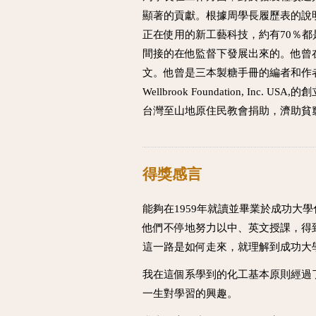
顯著的貢獻。根據周學長履歷表的說
正在使用的新工藝科技，約有70％都是
間接的在他監督下發展出來的。他曾
文。他曾是三本製糖手冊的編者和作
Wellbrook Foundation, Inc
台灣至山地原住民教會捐助，濟助貧
得獎感言
能夠在1959年就讀並畢業於成功
他們不停地努力以中、英文授課，得
這一路是如何走來，就理解到成功大
我在這個系學到的化工基本原則經過
一生對學習的興趣。