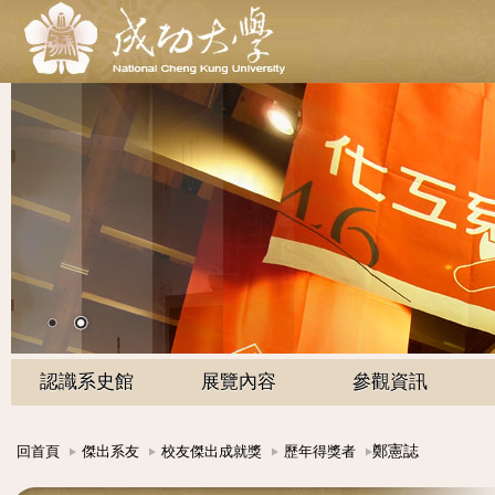
認識系史館
展覽內容
參觀資訊
鄭憲誌
回首頁
傑出系友
校友傑出成就獎
歷年得獎者