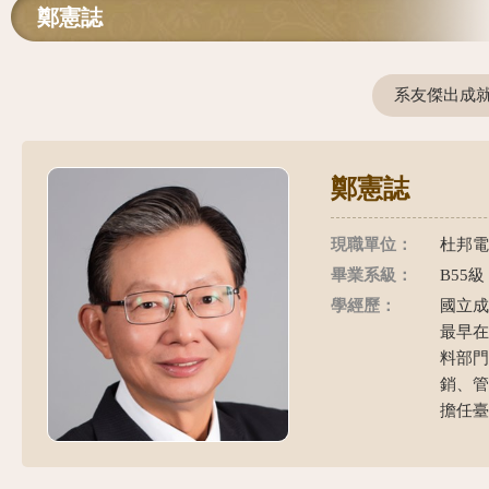
鄭憲誌
系友傑出成
鄭憲誌
現職單位：
杜邦電
畢業系級：
B55級
學經歷：
國立成
最早
料部門
銷、
擔任