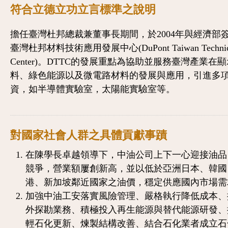
符合立德立功立言標準之說明
擔任臺灣杜邦總裁兼董事長期間，於2004年與經濟部
臺灣杜邦材料技術應用發展中心(DuPont Taiwan Technic
Center)。DTTC的發展重點為協助並服務臺灣產業在
料、綠色能源以及微電路材料的發展與應用，引進多
資，如半導體實驗室，太陽能實驗室等。
對國家社會人群之具體貢獻事蹟
在陳學長卓越領導下，中油公司上下一心迎接油品
競爭，營業額屢創新高，並以低於亞洲日本、韓國
港、新加坡鄰近國家之油價，穩定供應國內市場需
加強中油工安落實風險管理、嚴格執行降低成本、
外探勘業務、積極投入再生能源與替代能源研發、
輕石化更新、煉製結構改善、結合石化業者成立石