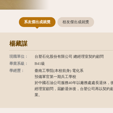
系友傑出成就獎
校友傑出成就獎
楊藏謀
現職單位：
台塑石化股份有限公司 總經理室契約顧問
畢業系級：
B41級
學經歷：
臺南工學院(本校前身) 電化系
預備軍官第一期兵工學校
於中國石油公司服務40年以廠務處處長退休，
經理室顧問，屆齡退休後，台塑公司再以契約
業。