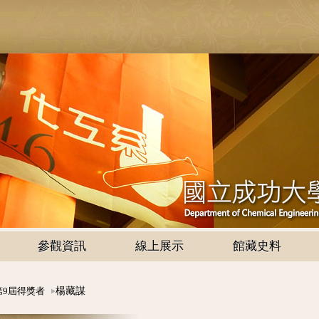
參觀資訊
線上展示
館藏史料
楊藏謀
第9屆得獎者