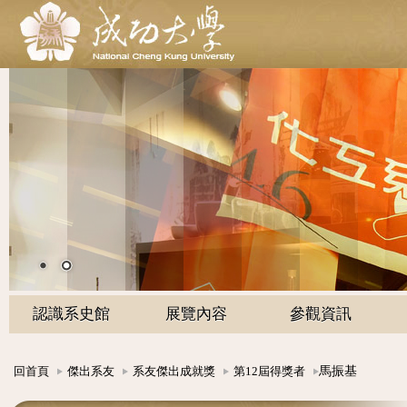
認識系史館
展覽內容
參觀資訊
馬振基
回首頁
傑出系友
系友傑出成就獎
第12屆得獎者