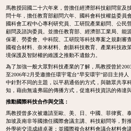
馬教授回國二十六年來，曾擔任經濟部科技顧問室及
問十年，擔任教育部顧問六年、國科會科技權益委員
國科會工程中心專利研究員、工研院產業顧問、公民
顧問及諮詢委員。並擔任教育部、經濟部工業局、能
保署、勞委會、中科院、工研院等科技專案之規劃審
國複合材料、奈米材料、創新科技教育、產業科技政
境保護及智財權的維護之推動不遺餘力。
為了加強一般大眾對科技產業的了解，馬教授曾於2003
至2006年2月受邀擔任環宇電台”早安環宇”節目主持人
中針對不同的主題，以平易通俗的方式，與聽眾共享
知，藉由無遠弗屆的傳播方式，促進科技資訊的佈達
推動國際科技合作與交流：
馬教授曾多次被邀請至歐、美、日、中國、菲律賓、
加坡及南非等國擔任國際會議主講、科技顧問等，對
外學術交流成績卓著；並國際複合材料會議合材料會