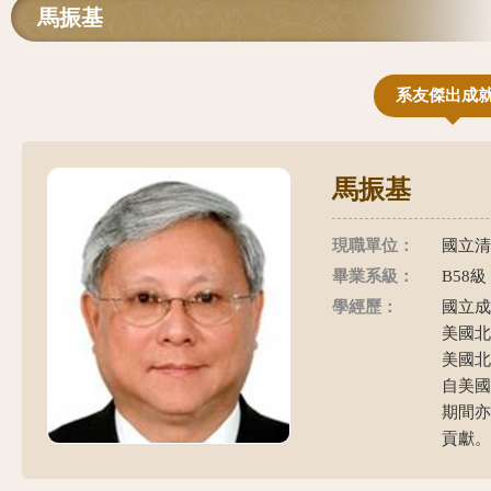
馬振基
系友傑出成
馬振基
現職單位：
國立清
畢業系級：
B58級
學經歷：
國立成
美國北
美國北
自美國
期間
貢獻