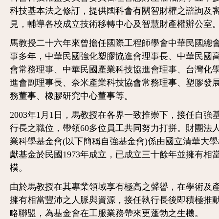
科技基本法之修訂，提供國科會有關智財權之諮詢及
見，輔導各校成立技術移轉中心及智慧財產權辦公室
馬教授二十六年來曾擔任國際工程師學會中華民國總
事多年，中華民國強化塑膠協進會理事長、中華民國
會常務理事、中華民國產業科技協進會理事、台灣化
進會副理事長、奈米產業科技協會常務理事、塑膠發
務董事、橡膠研究中心董事等。
2003年1月1日，馬教授在各界一致推崇下，接任自強
行長之職位，帶領60多位員工共同努力打拼。財團法
業科學基金會(以下簡稱自強基金會)係由國立清華大
獻基金於民國1973年成立，已成立三十餘年並擁有相
模。
由於馬教授在其專業領域享有極高之聲譽，在學術及
擁有相當豐沛之人脈與資源，接任執行長後即積極推
略聯盟，為基金會在工服業務帶來更蓬勃之生機。