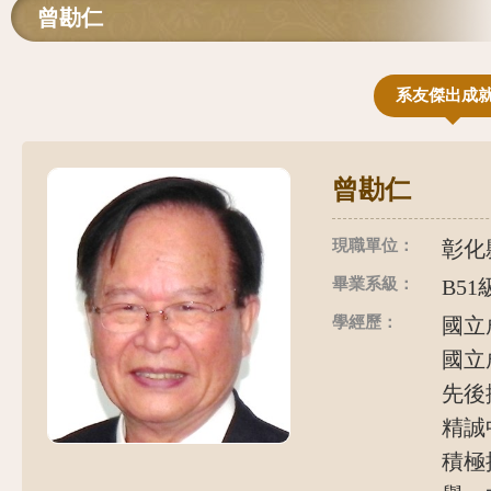
曾勘仁
系友傑出成
曾勘仁
現職單位：
彰化
畢業系級：
B51
學經歷：
國立
國立
先後
精誠
積極