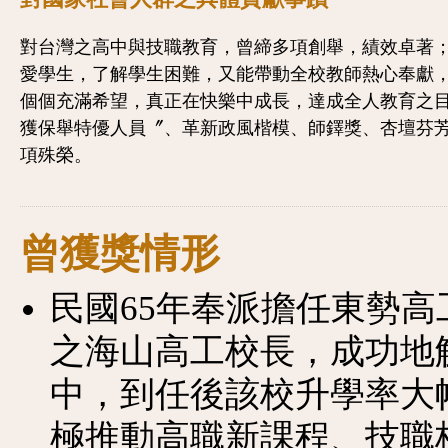
對台灣之高中與技職教育，曾締多項創舉，績效卓著
愛學生，了解學生困難，又能帶動全校教師熱心奉獻
個個充滿希望，真正在快樂中成長，達成全人教育之
獲保舉特優人員〞、革新政風楷模、師鐸獎、杏壇芬
項殊榮。
曾獲獎情形
民國65年奉派擔任東勢高
之海山高工校長，成功地
中，到任後該校升學率大
極推動高職新課程、技職