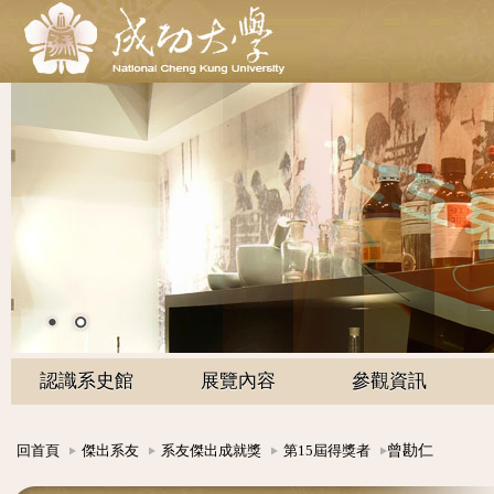
認識系史館
展覽內容
參觀資訊
曾勘仁
回首頁
傑出系友
系友傑出成就獎
第15屆得獎者